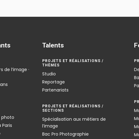
ants
Talents
F
PROJETS ET RÉALISATIONS /
P
THÈMES
s de l’image ·
De
Studio
Ba
Reportage
 ans
Pa
Partenariats
P
PROJETS ET RÉALISATIONS /
Ma
SECTIONS
n photo
Ma
Spécialisation aux métiers de
 Paris
l’image
Ma
é
Bac Pro Photographie
Ma