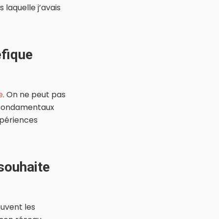
 laquelle j’avais
éfique
e
. On ne peut pas
s fondamentaux
xpériences
souhaite
ouvent les