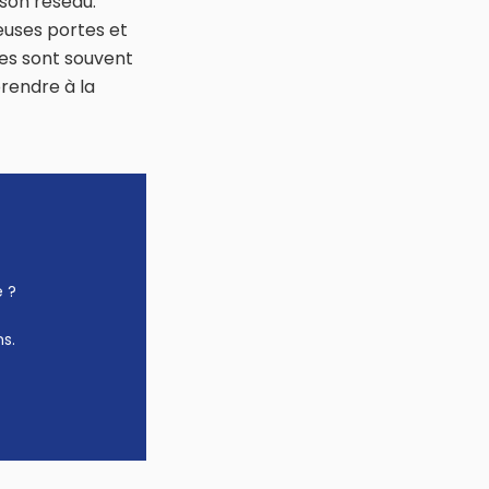
 son réseau.
euses portes et
ges sont souvent
prendre à la
e ?
s.