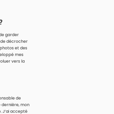
?
 de garder
 de décrocher
 photos et des
développé mes
oluer vers la
ponsable de
e dernière, mon
. J’ai accepté