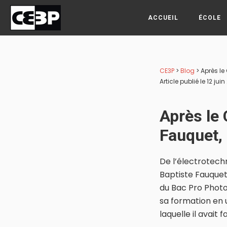
Passer
Passer
Passer
à
au
au
ACCUEIL
ÉCOLE
la
contenu
pied
CE3P
navigation
principal
de
principale
page
CE3P
>
Blog
>
Après le
Article publié le 12 jui
Après le 
Fauquet,
De l’électrotech
Baptiste Fauquet 
du Bac Pro Photog
sa formation en u
laquelle il avait 