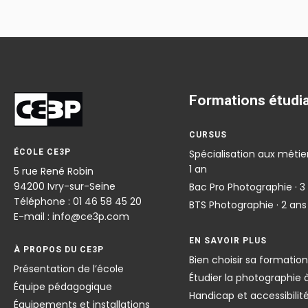
Footer
Formations étudi
CURSUS
ÉCOLE CE3P
Spécialisation aux métier
1 an
5 rue René Robin
94200 Ivry-sur-Seine
Bac Pro Photographie · 3
Téléphone : 01 46 58 45 20
BTS Photographie · 2 ans
E-mail : info@ce3p.com
EN SAVOIR PLUS
À PROPOS DU CE3P
Bien choisir sa formatio
Présentation de l’école
Étudier la photographie à
Équipe pédagogique
Handicap et accessibilit
Équipements et installations