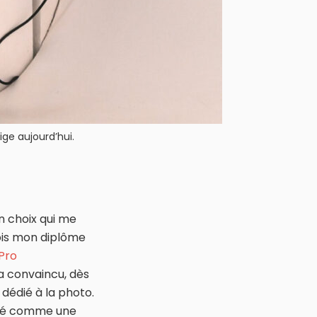
ige aujourd’hui.
un choix qui me
ois mon diplôme
Pro
’a convaincu, dès
 dédié à la photo.
posé comme une